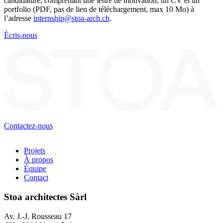
candidature, comprenant une lettre de motivation, un CV et un
portfolio (PDF, pas de lien de téléchargement, max 10 Mo) à
l’adresse
internship@stoa-arch.ch
.
Écris-nous
Contactez-nous
Projets
À propos
Navigation
Équipe
principale
Contact
Stoa architectes Sàrl
Av. J.-J. Rousseau 17