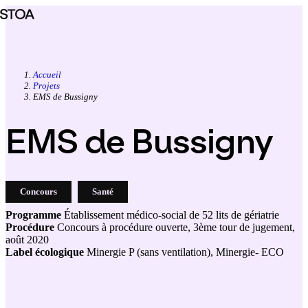
Aller
au
contenu
principal
Accueil
Projets
Fil
EMS de Bussigny
d'Ariane
EMS de Bussigny
Concours
Santé
Programme
Établissement médico-social de 52 lits de gériatrie
Procédure
Concours à procédure ouverte, 3ème tour de jugement,
août 2020
Label écologique
Minergie P (sans ventilation), Minergie- ECO