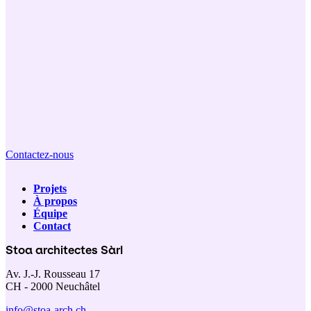
Contactez-nous
Projets
À propos
Navigation
Équipe
Contact
principale
Stoa architectes Sàrl
Av. J.-J. Rousseau 17
CH - 2000 Neuchâtel
info@stoa-arch.ch