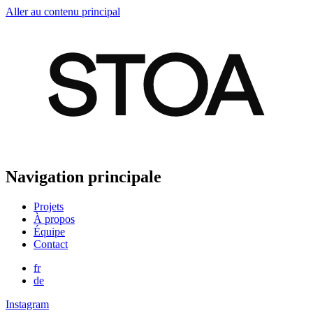
Aller au contenu principal
Navigation principale
Projets
À propos
Équipe
Contact
fr
de
Instagram