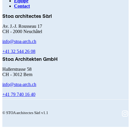
Navigation
Équipe
Contact
principale
Stoa architectes Sàrl
Av. J.-J. Rousseau 17
CH - 2000 Neuchâtel
info@stoa-arch.ch
+41 32 544 26 08
Stoa Architekten GmbH
Hallerstrasse 58
CH - 3012 Bern
info@stoa-arch.ch
+41 79 740 16 40
© STOA architectes Sàrl v1.1