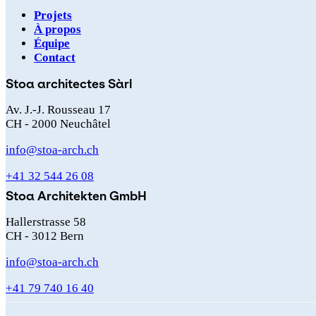
Projets
À propos
Équipe
Navigation
Contact
principale
Stoa architectes Sàrl
Av. J.-J. Rousseau 17
CH - 2000 Neuchâtel
info@stoa-arch.ch
+41 32 544 26 08
Stoa Architekten GmbH
Hallerstrasse 58
CH - 3012 Bern
info@stoa-arch.ch
+41 79 740 16 40