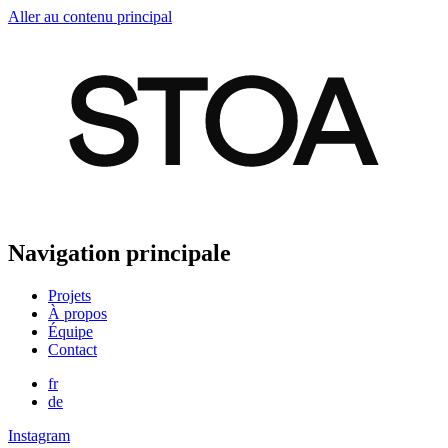
Aller au contenu principal
Navigation principale
Projets
À propos
Équipe
Contact
fr
de
Instagram