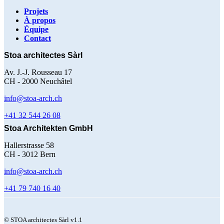
Projets
À propos
Navigation
Équipe
Contact
principale
Stoa architectes Sàrl
Av. J.-J. Rousseau 17
CH - 2000 Neuchâtel
info@stoa-arch.ch
+41 32 544 26 08
Stoa Architekten GmbH
Hallerstrasse 58
CH - 3012 Bern
info@stoa-arch.ch
+41 79 740 16 40
© STOA architectes Sàrl v1.1