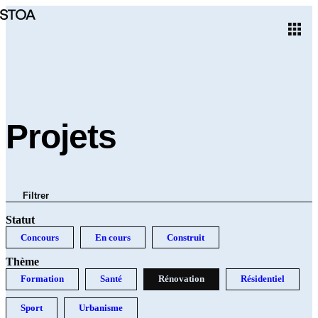
Aller
au
contenu
principal
Projets
Filtrer
Statut
Concours
En cours
Construit
Thème
Formation
Santé
Rénovation
Résidentiel
Sport
Urbanisme