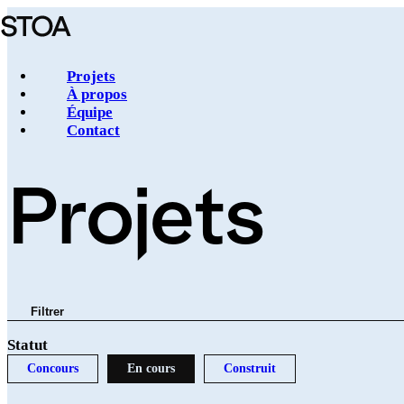
Aller
au
contenu
principal
Projets
À propos
Équipe
Navigation
Contact
principale
Projets
Filtrer
Statut
Concours
En cours
Construit