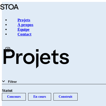
Aller
au
contenu
principal
Projets
À propos
Équipe
Navigation
Contact
principale
Projets
Filtrer
Statut
Concours
En cours
Construit