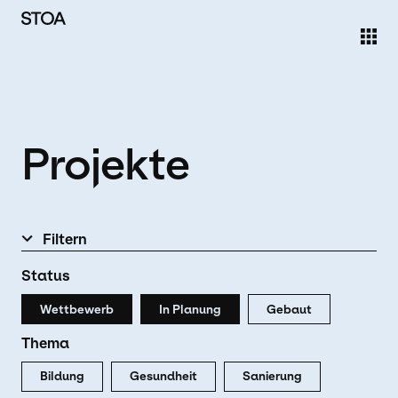
Direkt zum Inhalt
Projekte
Filtern
Status
Wettbewerb
In Planung
Gebaut
Thema
Bildung
Gesundheit
Sanierung