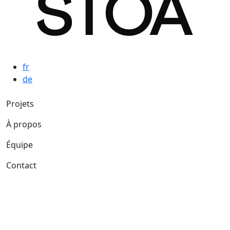
fr
de
Navigation principale
Projets
À propos
Équipe
Contact