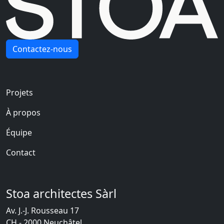
Contactez-nous
Navigation principale
Projets
À propos
Équipe
Contact
Stoa architectes Sàrl
Av. J.-J. Rousseau 17
CH - 2000 Neuchâtel