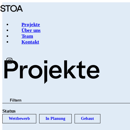
Direkt
zum
Inhalt
Projekte
Über uns
Team
Navigation
Kontakt
principale
Projekte
Filtern
Status
Wettbewerb
In Planung
Gebaut