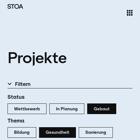
Direkt zum Inhalt
Projekte
Filtern
Status
Wettbewerb
In Planung
Gebaut
Thema
Bildung
Gesundheit
Sanierung