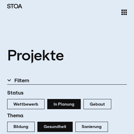
Direkt zum Inhalt
Projekte
Filtern
Status
Wettbewerb
In Planung
Gebaut
Thema
Bildung
Gesundheit
Sanierung