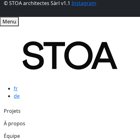
© STOA architectes Sàrl v1.1
Instagram
Menu
fr
de
Navigation principale
Projets
À propos
Équipe