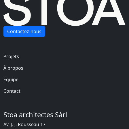
Contactez-nous
Navigation principale
Projets
À propos
Équipe
Contact
Stoa architectes Sàrl
Av. J.-J. Rousseau 17