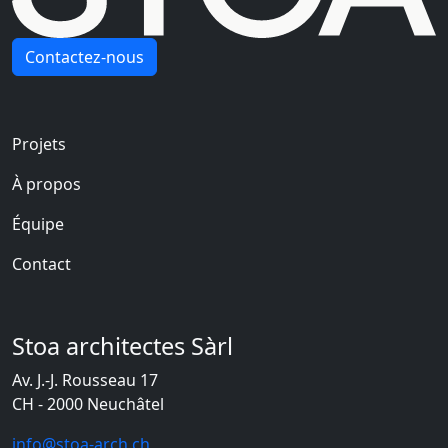
Contactez-nous
Navigation principale
Projets
À propos
Équipe
Contact
Stoa architectes Sàrl
Av. J.-J. Rousseau 17
CH - 2000 Neuchâtel
info@stoa-arch.ch