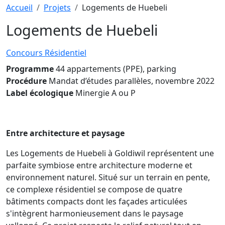
Fil d'Ariane
Accueil
Projets
Logements de Huebeli
Logements de Huebeli
Concours
Résidentiel
Programme
44 appartements (PPE), parking
Procédure
Mandat d’études parallèles, novembre 2022
Label écologique
Minergie A ou P
Entre architecture et paysage
Les Logements de Huebeli à Goldiwil représentent une
parfaite symbiose entre architecture moderne et
environnement naturel. Situé sur un terrain en pente,
ce complexe résidentiel se compose de quatre
bâtiments compacts dont les façades articulées
s'intègrent harmonieusement dans le paysage