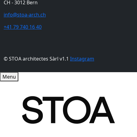
CH - 3012 Bern
info@stoa-arch.ch
+41 79 740 16 40
© STOA architectes Sàrl v1.1
Instagram
Menu