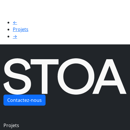
←
Projets
→
Contactez-nous
Navigation principale
Projets