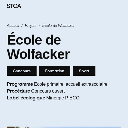
Aller au contenu principal
Fil d'Ariane
Accueil
Projets
École de Wolfacker
École de
Wolfacker
Concours
Formation
Sport
Programme
Ecole primaire, accueil extrascolaire
Procédure
Concours ouvert
Label écologique
Minergie P ECO