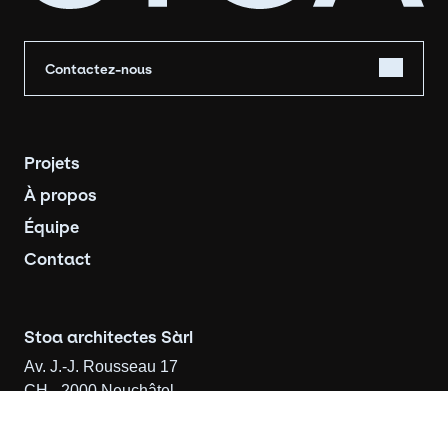
Contactez-nous
Navigation principale
Projets
À propos
Équipe
Contact
Stoa architectes Sàrl
Av. J.-J. Rousseau 17
CH - 2000 Neuchâtel
info@stoa-arch.ch