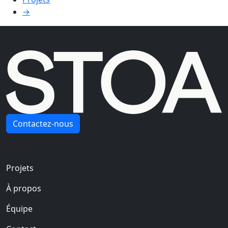
→
Contactez-nous
Navigation principale
Projets
À propos
Équipe