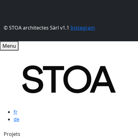
© STOA architectes Sàrl v1.1
Instagram
Menu
fr
de
Navigation principale
Projets