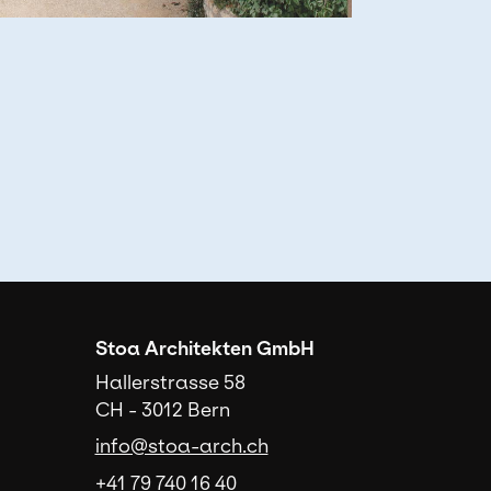
cipale
Stoa Architekten GmbH
Hallerstrasse 58
CH - 3012 Bern
info@stoa-arch.ch
+41 79 740 16 40