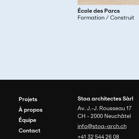
École des Parcs
Formation
/ Construit
Navigation prin
Stoa architectes Sàrl
Projets
Av. J.-J. Rousseau 17
À propos
CH - 2000 Neuchâtel
Équipe
info@stoa-arch.ch
Contact
+41 32 544 26 08