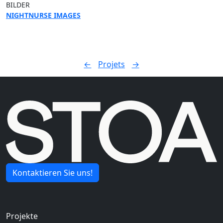
BILDER
NIGHTNURSE IMAGES
←
Projets
→
Kontaktieren Sie uns!
Navigation principale
Projekte