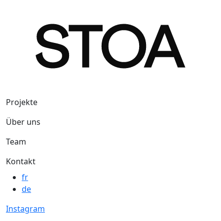
Direkt zum Inhalt
Navigation principale
Projekte
Über uns
Team
Kontakt
fr
de
Instagram