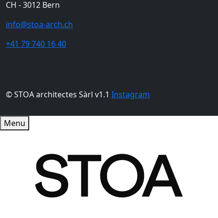
CH - 3012 Bern
info@stoa-arch.ch
+41 79 740 16 40
© STOA architectes Sàrl v1.1
Instagram
Menu